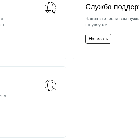
а
Служба поддер
мя
Напишите, если вам нужн
он.
по услугам.
Написать
ена,