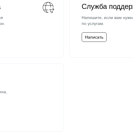
а
Служба поддер
мя
Напишите, если вам нужн
он.
по услугам.
Написать
ена,